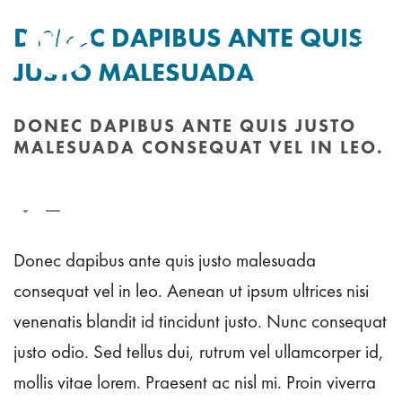
DONEC DAPIBUS ANTE QUIS
JUSTO MALESUADA
CONSEQUAT VEL IN LEO.
DONEC DAPIBUS ANTE QUIS JUSTO
MALESUADA CONSEQUAT VEL IN LEO.
By
Tim Mitchell
Posted
25th May 2013
In
HOME
/
FAQ
/ DONEC DAPIBUS ANTE QUIS JUSTO MALESUADA CONSEQUAT VEL IN
LEO.
Donec dapibus ante quis justo malesuada
consequat vel in leo. Aenean ut ipsum ultrices nisi
venenatis blandit id tincidunt justo. Nunc consequat
justo odio. Sed tellus dui, rutrum vel ullamcorper id,
mollis vitae lorem. Praesent ac nisl mi. Proin viverra